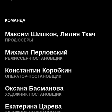
РЕЖИССЕР-ПОСТАНОВЩИК
Константин Коробкин
ОПЕРАТОР-ПОСТАНОВЩИК
Оксана Басманова
ХУДОЖНИК ПОСТАНОВЩИК
Екатерина Царева
ХУДОЖНИК ПО КОСТЮМАМ
О ПРОЕКТЕ
🎬 Погрузись в захватывающий
мир съемок нового ролика для
бренда Brain Max! 🧠✨
Вам нужны съёмки в летнем
лесу зимой, сложная CG
графика и команда супер