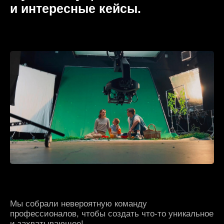
и захватывающее!
Специально для этого проекта была создана 3D
модель мозга в форме дерева и куча другой
компьютерной графики.
В первой и второй частях ролика мы хотели
передать абсолютно разное настроение, поэтому
использовали широкий спектр техник —
от цветокоррекции до смены костюмов и даже
динамики монтажа.